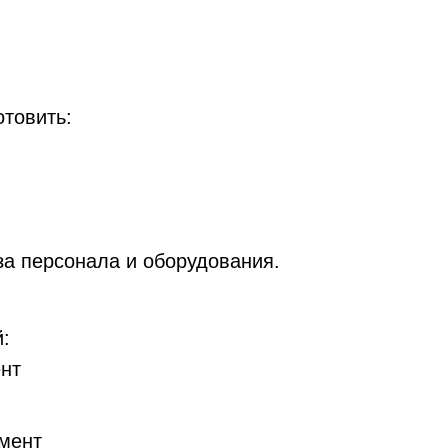
отовить:
уза персонала и оборудования.
:
нт
мент